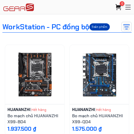
0
WorkStation - PC đồng bộ
5
sản phẩm
HUANANZHI
|
HUANANZHI
|
Hết hàng
Hết hàng
Bo mạch chủ HUANANZHI
Bo mạch chủ HUANANZHI
X99-BD4
X99-QD4
1.937.500 ₫
1.575.000 ₫