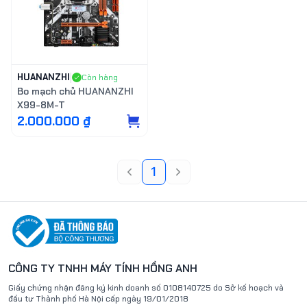
HUANANZHI
|
Còn hàng
Bo mạch chủ HUANANZHI
X99-8M-T
2.000.000 ₫
1
CÔNG TY TNHH MÁY TÍNH HỒNG ANH
Giấy chứng nhận đăng ký kinh doanh số
0108140725
do Sở kế hoạch và
đầu tư Thành phố Hà Nội
cấp ngày 19/01/2018