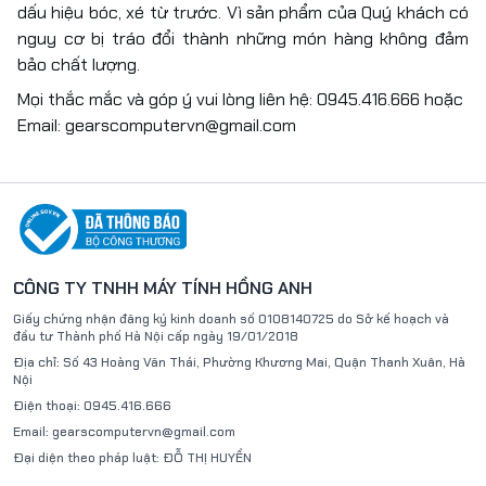
dấu hiệu bóc, xé từ trước. Vì sản phẩm của Quý khách có
nguy cơ bị tráo đổi thành những món hàng không đảm
bảo chất lượng.
Mọi thắc mắc và góp ý vui lòng liên hệ:
0945.416.666
hoặc
Email:
gearscomputervn@gmail.com
CÔNG TY TNHH MÁY TÍNH HỒNG ANH
Giấy chứng nhận đăng ký kinh doanh số
0108140725
do Sở kế hoạch và
đầu tư Thành phố Hà Nội
cấp ngày 19/01/2018
Địa chỉ:
Số 43 Hoàng Văn Thái, Phường Khương Mai, Quận Thanh Xuân, Hà
Nội
Điện thoại:
0945.416.666
Email:
gearscomputervn@gmail.com
Đại diện theo pháp luật:
ĐỖ THỊ HUYỀN